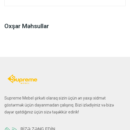
Oxşar Məhsullar
Supreme Mebel şirkəti olaraq sizin üçün ən yaxşı xidmət
göstərmək üçün dayanmadan çalışırıq. Bizi izlədiyiniz və bizə
dəyər qatdığınız üçün sizə təşəkkür edirik!
BIZƏ ZƏNG EDIN