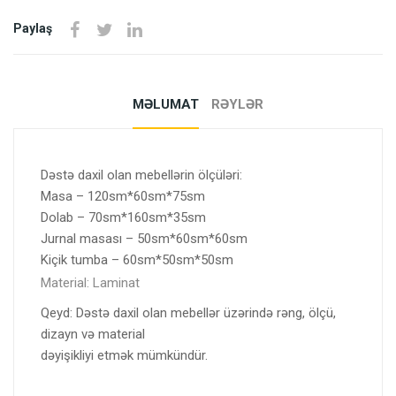
Paylaş
MƏLUMAT
RƏYLƏR
Dəstə daxil olan mebellərin ölçüləri:
Masa – 120sm*60sm*75sm
Dolab – 70sm*160sm*35sm
Jurnal masası – 50sm*60sm*60sm
Kiçik tumba – 60sm*50sm*50sm
Material: Laminat
Qeyd: Dəstə daxil olan mebellər üzərində rəng, ölçü,
dizayn və material
dəyişikliyi etmək mümkündür.