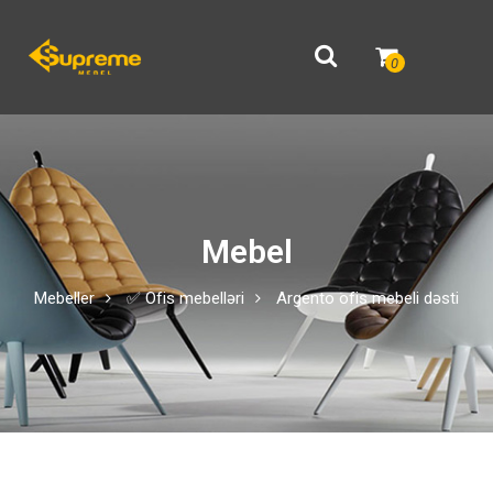
0
Mebel
Mebeller
✅ Ofis mebelləri
Argento ofis mebeli dəsti