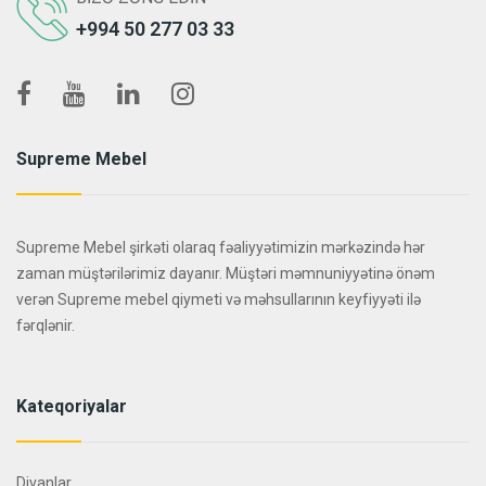
+994 50 277 03 33
Supreme Mebel
Supreme Mebel şirkəti olaraq fəaliyyətimizin mərkəzində hər
zaman müştərilərimiz dayanır. Müştəri məmnuniyyətinə önəm
verən Supreme mebel qiymeti və məhsullarının keyfiyyəti ilə
fərqlənir.
Kateqoriyalar
Divanlar