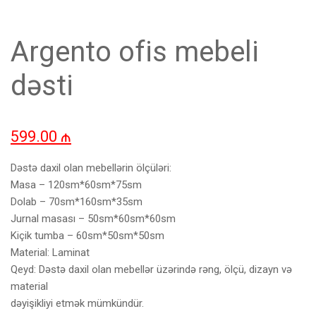
Argento ofis mebeli
dəsti
599.00
₼
Dəstə daxil olan mebellərin ölçüləri:
Masa – 120sm*60sm*75sm
Dolab – 70sm*160sm*35sm
Jurnal masası – 50sm*60sm*60sm
Kiçik tumba – 60sm*50sm*50sm
Material: Laminat
Qeyd: Dəstə daxil olan mebellər üzərində rəng, ölçü, dizayn və
material
dəyişikliyi etmək mümkündür.