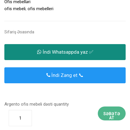
Ofis mebelləri
ofis mebeli
,
ofis mebelleri
Sifariş Əsasında
İndi Whatsappda yaz ✅
İndi Zəng et 📞
Argento ofis mebeli dəsti quantity
SƏBƏTƏ
AT