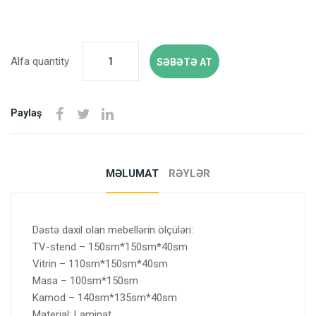
Alfa quantity
SƏBƏTƏ AT
Paylaş
MƏLUMAT
RƏYLƏR
Dəstə daxil olan mebellərin ölçüləri:
TV-stend – 150sm*150sm*40sm
Vitrin – 110sm*150sm*40sm
Masa – 100sm*150sm
Kamod – 140sm*135sm*40sm
Material: Laminat