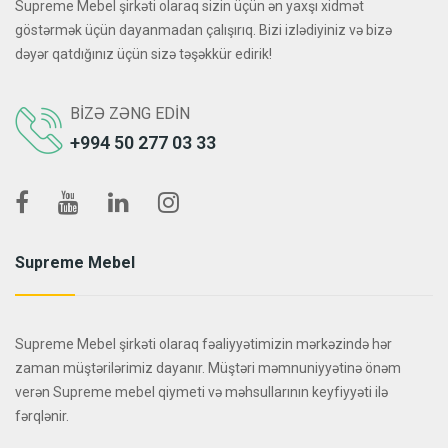
Supreme Mebel şirkəti olaraq sizin üçün ən yaxşı xidmət
göstərmək üçün dayanmadan çalışırıq. Bizi izlədiyiniz və bizə
dəyər qatdığınız üçün sizə təşəkkür edirik!
BIZƏ ZƏNG EDIN
+994 50 277 03 33
Supreme Mebel
Supreme Mebel şirkəti olaraq fəaliyyətimizin mərkəzində hər
zaman müştərilərimiz dayanır. Müştəri məmnuniyyətinə önəm
verən Supreme mebel qiymeti və məhsullarının keyfiyyəti ilə
fərqlənir.