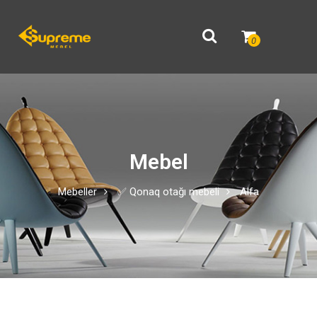
0
Mebel
Mebeller
✅ Qonaq otağı mebeli
Alfa