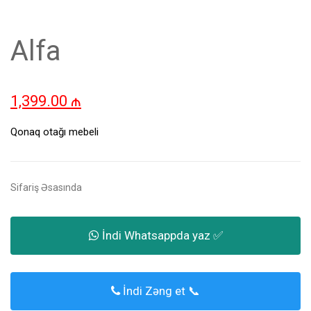
Alfa
1,399.00
₼
Qonaq otağı mebeli
Sifariş Əsasında
İndi Whatsappda yaz ✅
İndi Zəng et 📞